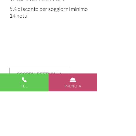
5% di sconto per soggiorni minimo
14 notti
SCOPRI I DETTAGLI
TEL
PRENOTA