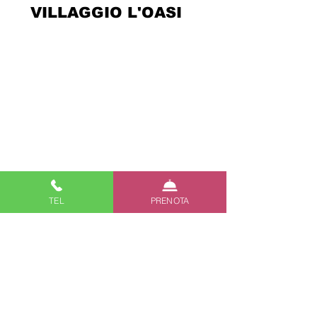
VILLAGGIO L'OASI
Kontakte
Über uns
Rechtliche Hinweise
Privacy Policy
Cookie Policy
Creativity
TEL
PRENOTA