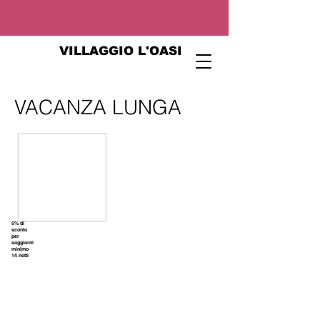
VILLAGGIO L'OASI
VACANZA LUNGA
5% di
sconto
per
soggiorni
minimo
14 notti