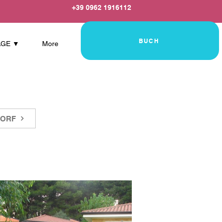
+39 0962 1916112
BUCH
AGE ▼
More
DORF