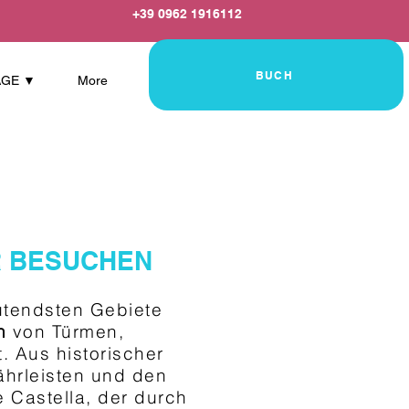
+39 0962 1916112
BUCH
AGE ▼
More
R BESUCHEN
eutendsten Gebiete
n
von Türmen,
. Aus historischer
ährleisten und den
 Castella, der durch