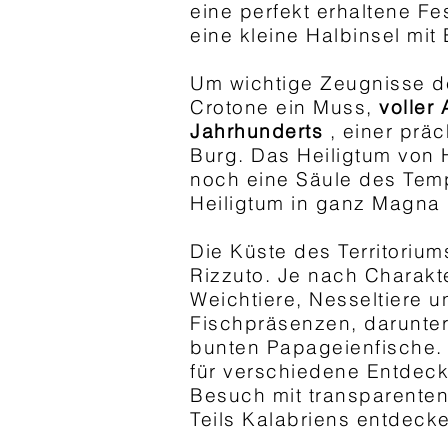
eine perfekt erhaltene F
eine kleine Halbinsel mit 
Um wichtige Zeugnisse d
Crotone ein Muss,
voller
Jahrhunderts
, einer prä
Burg. Das Heiligtum von 
noch eine Säule des Tempe
Heiligtum in ganz Magna G
Die Küste des Territoriu
Rizzuto. Je nach Charakt
Weichtiere, Nesseltiere u
Fischpräsenzen, darunte
bunten Papageienfische.
für verschiedene Entdecke
Besuch mit transparente
Teils Kalabriens entdeck