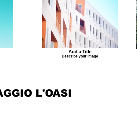
Add a Title
Describe your image
AGGIO L'OASI