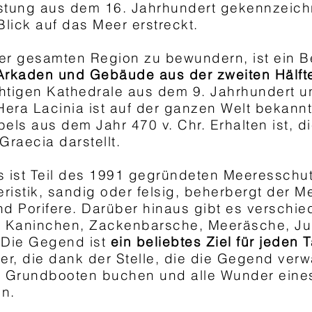
estung aus dem 16. Jahrhundert gekennzeichn
Blick auf das Meer erstreckt.
er gesamten Region zu bewundern, ist ein B
 Arkaden und Gebäude aus der zweiten Hälft
chtigen Kathedrale aus dem 9. Jahrhundert u
Hera Lacinia ist auf der ganzen Welt bekannt
ls aus dem Jahr 470 v. Chr. Erhalten ist, di
raecia darstellt.
ms ist Teil des 1991 gegründeten Meeressch
eristik, sandig oder felsig, beherbergt der 
nd Porifere. Darüber hinaus gibt es verschi
r Kaninchen, Zackenbarsche, Meeräsche, Ju
 Die Gegend ist
ein beliebtes Ziel für jeden 
r, die dank der Stelle, die die Gegend verw
n Grundbooten buchen und alle Wunder eine
en.