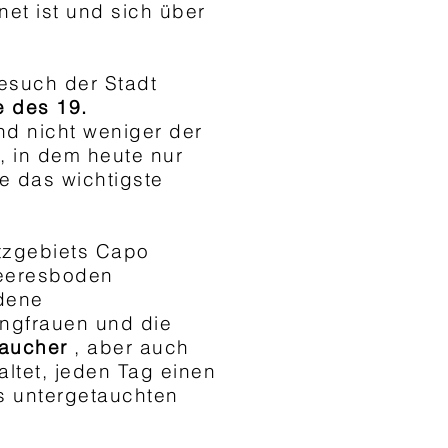
et ist und sich über
esuch der Stadt
e des 19.
nd nicht weniger der
, in dem heute nur
e das wichtigste
utzgebiets Capo
Meeresboden
edene
ngfrauen und die
Taucher
, aber auch
altet, jeden Tag einen
s untergetauchten