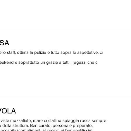
ESA
lo staff, ottima la pulizia e tutto sopra le aspettative, ci
ekend e soprattutto un grazie a tutti i ragazzi che ci
VOLA
 viste mozzafiato, mare cristallino spiaggia rossa sempre
 della struttura. Ben curato, personale preparato,
ccabile (complimenti al cuoco) ai bar gentilissimi.