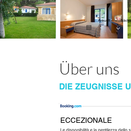
r
Ankunft
*
Nächt
e
q
u
i
r
e
d
Über uns
DIE ZEUGNISSE
ECCEZIONALE
Le disponibilità e la gentilezza dello s