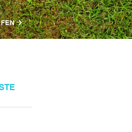
ÜFEN
T
STE