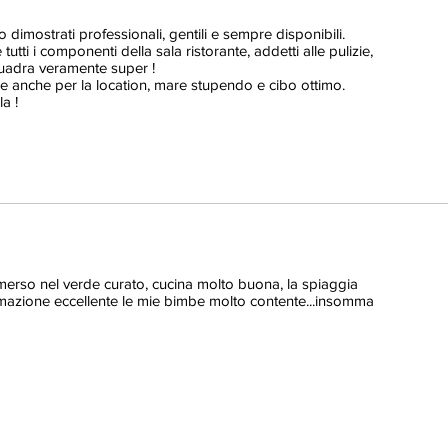
o dimostrati professionali, gentili e sempre disponibili.
utti i componenti della sala ristorante, addetti alle pulizie,
quadra veramente super !
e anche per la location, mare stupendo e cibo ottimo.
a !
immerso nel verde curato, cucina molto buona, la spiaggia
nimazione eccellente le mie bimbe molto contente...insomma