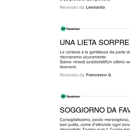
Recensito da:
Leonardo
UNA LIETA SORPR
La cortesia e la gentilezza da parte del
ritorneremo sicuramente.
Siamo rimasti soddisfatti!Un ottimo we
lavorano
Recensito da:
Francesco G
SOGGIORNO DA FA
Consigliatissimo, posto meraviglioso,
ben pulita, come d'altronde ogni zona
disponibile, Tonino num 1. Cucina impe