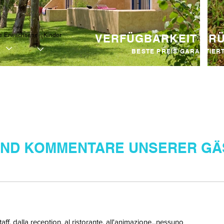
e
Erwachsene
Kinder
VERFÜGBARKEIT PR
BESTE PREIS GARANTIER
 UND KOMMENTARE UNSERER GÄ
taff, dalla reception, al ristorante, all'animazione...nessuno