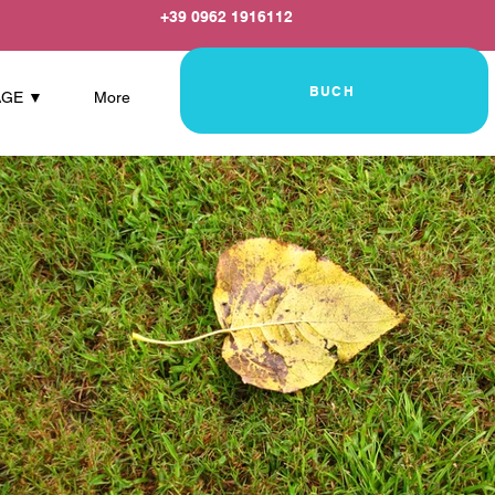
+39 0962 1916112
BUCH
AGE ▼
More