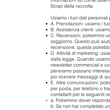
informazioni su come usiamo
Scopi della raccolta
Usiamo i tuoi dati personali 
A. Prenotazioni: usiamo i tu
B. Assistenza clienti: usiamo 
C. Recensioni: potremmo usare
soggiorno. Questo può aiutare 
recensione, questa potrebbe
D. Attività di marketing: usi
dalla legge. Quando usiamo l
newsletter commerciali e com
pensiamo possano interessart
più ricevere messaggi di que
E. Altre comunicazioni: potr
per posta, per telefono o tr
contattarti per le seguenti ra
a. Potremmo dover rispondere
b. Se non hai completato una