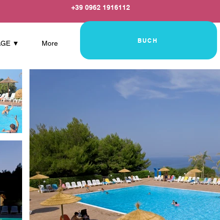
+39 0962 1916112
BUCH
AGE ▼
More