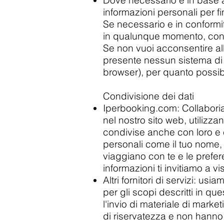
Dove necessario e in base al
informazioni personali per fin
Se necessario e in conformi
in qualunque momento, contat
Se non vuoi acconsentire all
presente nessun sistema di 
browser), per quanto possib
Condivisione dei dati
Iperbooking.com: Collaboria
nel nostro sito web, utilizzan
condivise anche con loro e c
personali come il tuo nome, i
viaggiano con te e le prefer
informazioni ti invitiamo a visi
Altri fornitori di servizi: us
per gli scopi descritti in q
l'invio di materiale di market
di riservatezza e non hanno l'