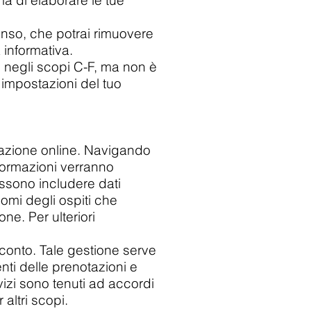
a di elaborare le tue
enso, che potrai rimuovere
 informativa.
e negli scopi C-F, ma non è
impostazioni del tuo
tazione online. Navigando
informazioni verranno
ossono includere dati
nomi degli ospiti che
ne. Per ulteriori
ro conto. Tale gestione serve
nti delle prenotazioni e
rvizi sono tenuti ad accordi
 altri scopi.