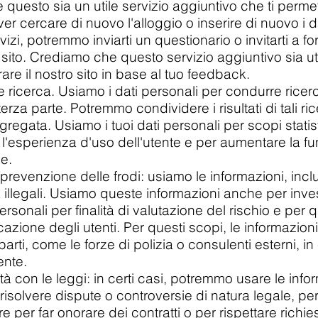
questo sia un utile servizio aggiuntivo che ti perme
 cercare di nuovo l'alloggio o inserire di nuovo i d
rvizi, potremmo inviarti un questionario o invitarti a 
 sito. Crediamo che questo servizio aggiuntivo sia uti
are il nostro sito in base al tuo feedback.
 e ricerca. Usiamo i dati personali per condurre ricerc
za parte. Potremmo condividere i risultati di tali r
regata. Usiamo i tuoi dati personali per scopi statisti
 l'esperienza d'uso dell'utente e per aumentare la fun
ne.
revenzione delle frodi: usiamo le informazioni, inclus
ità illegali. Usiamo queste informazioni anche per inve
rsonali per finalità di valutazione del rischio e per 
cazione degli utenti. Per questi scopi, le informazio
arti, come le forze di polizia o consulenti esterni, 
ente.
à con le leggi: in certi casi, potremmo usare le inform
 risolvere dispute o controversie di natura legale, pe
re per far onorare dei contratti o per rispettare richi