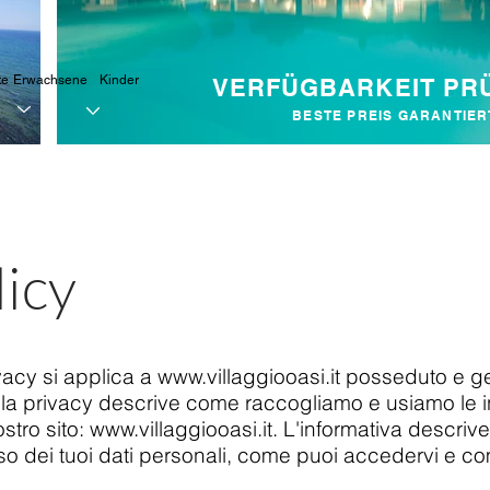
te
Erwachsene
Kinder
VERFÜGBARKEIT PR
BESTE PREIS GARANTIER
licy
vacy si applica a
www.villaggiooasi.it
posseduto e ges
lla privacy descrive come raccogliamo e usiamo le inf
ostro sito:
www.villaggiooasi.it
. L'informativa descrive
uso dei tuoi dati personali, come puoi accedervi e co