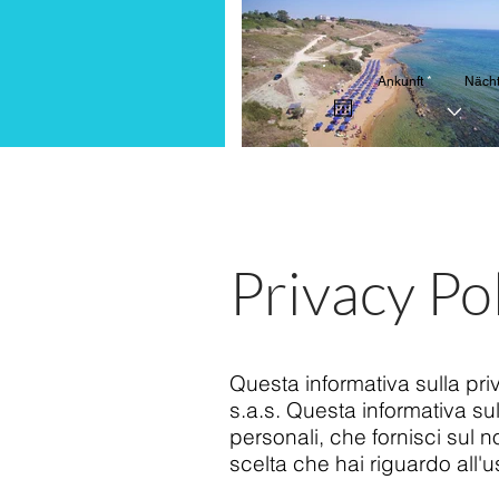
r
Ankunft
*
Näch
e
q
u
i
r
e
d
Privacy Po
Questa informativa sulla pri
s.a.s. Questa informativa su
personali, che fornisci sul n
scelta che hai riguardo all'