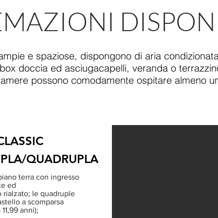
EMAZIONI DISPONI
ampie e spaziose, dispongono di aria condizionata, 
 box doccia ed asciugacapelli, veranda o terrazzino
e camere possono comodamente ospitare almeno una
CLASSIC
IPLA/QUADRUPLA
l piano terra con ingresso
te ed
 rialzato; le quadruple
astello a scomparsa
 11,99 anni);