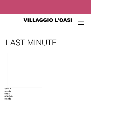
VILLAGGIO L'OASI
LAST MINUTE
-30% di
sconto
fino al
02/8 (min
3 notti)