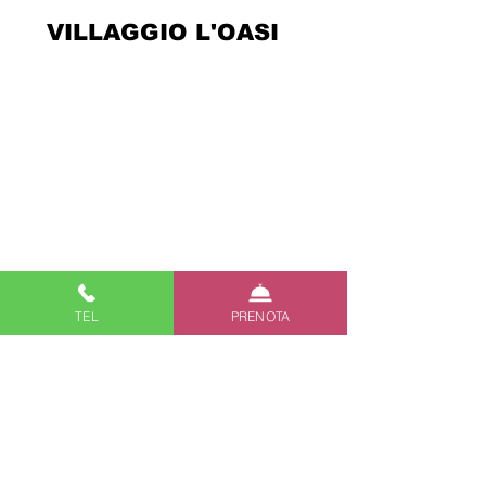
VILLAGGIO L'OASI
Contatti
Dicono di Noi
Legal Info
Privacy Policy
Cookie Policy
Creativity
TEL
PRENOTA