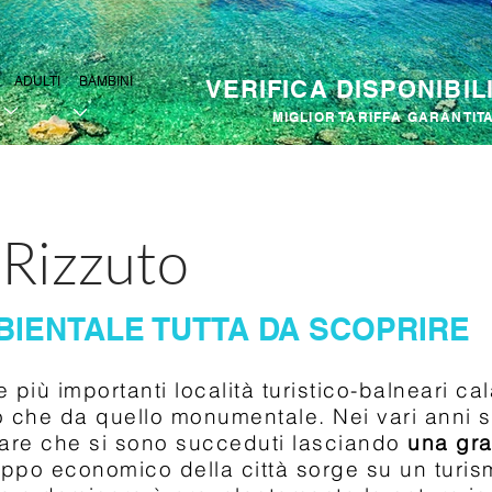
ADULTI
BAMBINI
VERIFICA DISPONIBILI
MIGLIOR TARIFFA GARANTIT
 Rizzuto
BIENTALE TUTTA DA SCOPRIRE
più importanti località turistico-balneari ca
co che da quello monumentale. Nei vari anni so
mare che si sono succeduti lasciando
una gra
viluppo economico della città sorge su un turi