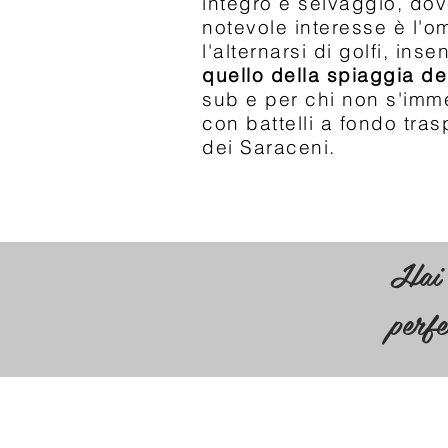
integro e selvaggio, do
notevole interesse è l'o
l'alternarsi di golfi, ins
quello della spiaggia de
sub e per chi non s'imme
con battelli a fondo tra
dei Saraceni.
Hai 
perf