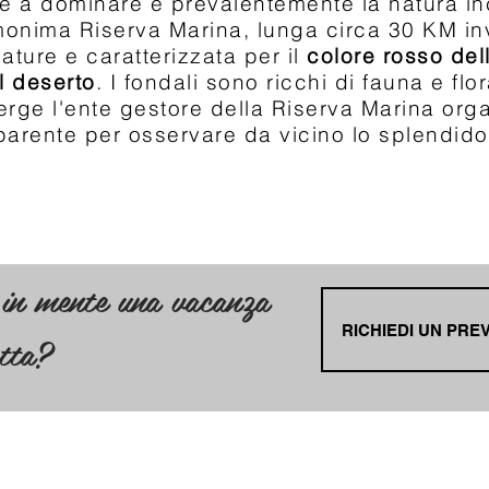
ve a dominare è prevalentemente la natura i
monima Riserva Marina, lunga circa 30 KM inv
enature e caratterizzata per il
colore rosso del
l deserto
. I fondali sono ricchi di fauna e fl
rge l'ente gestore della Riserva Marina orga
sparente per osservare da vicino lo splendid
in mente una vacanza
RICHIEDI UN PRE
etta?