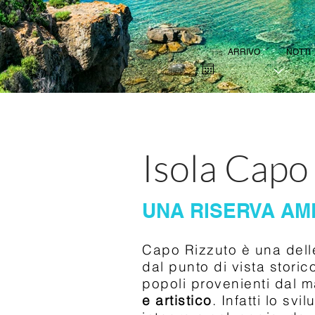
r
ARRIVO
*
NOTTI
e
q
u
i
r
e
d
Isola Capo
UNA RISERVA AM
Capo Rizzuto è una delle 
dal punto di vista stori
popoli provenienti dal 
e artistico
. Infatti lo s