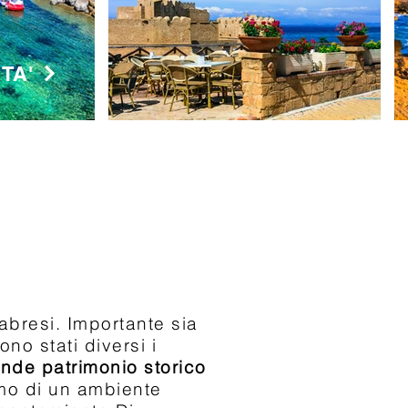
TA'
A
labresi. Importante sia
no stati diversi i
nde patrimonio storico
smo di un ambiente