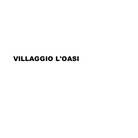
VILLAGGIO L'OASI
Contatti
Dicono di Noi
Legal Info
Privacy Policy
Cookie Policy