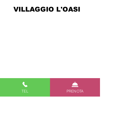
VILLAGGIO L'OASI
Contacts
About us
Legal Info
Privacy Policy
Cookie Policy
Creativity
TEL
PRENOTA