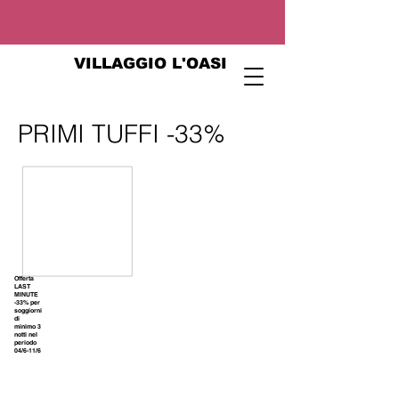
VILLAGGIO L'OASI
PRIMI TUFFI -33%
Offerta
LAST
MINUTE
-33% per
soggiorni
di
minimo 3
notti nel
periodo
04/6-11/6