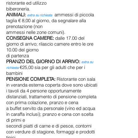
ristorante ed utilizzo
biberoneria.
ANIMALI:
ammessi di piccola
extra su richiesta
taglia € 8,00 al giorno, da segnalare alla
prenotazione (non
ammessi nelle zone comuni).
CONSEGNA CAMERE:
dalle 17.00 del
giorno di arrivo; rilascio camere entro le ore
10.00 del giorno
di partenza
PRANZO DEL GIORNO DI ARRIVO:
extra su
€25,00 sia per gli adulti che per i
richiesta
bambini
PENSIONE COMPLETA:
Ristorante con sala
in veranda esterna coperta dove sono ubicati
i tavoli da 4 persone opportunamente
distanziati, trattamento di pensione completa
con prima colazione, pranzo e cena
a buffet servito da personale (vino ed acqua
in caraffa inclusi); pranzo e cena con scelta
di primi e
secondi piatti di carne e di pesce, contorni
con verdure di stagione, formaggi e prodotti
tipici