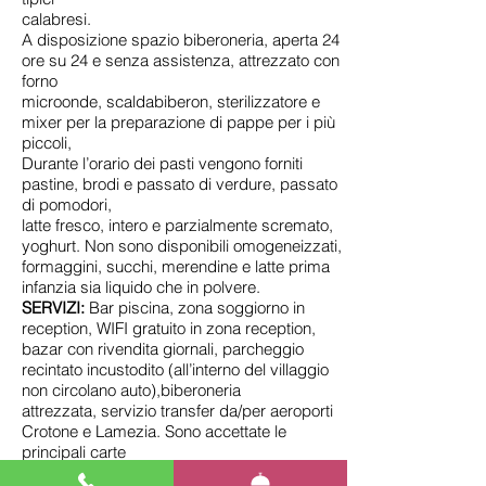
calabresi.
A disposizione spazio biberoneria, aperta 24
ore su 24 e senza assistenza, attrezzato con
forno
microonde, scaldabiberon, sterilizzatore e
mixer per la preparazione di pappe per i più
piccoli,
Durante l’orario dei pasti vengono forniti
pastine, brodi e passato di verdure, passato
di pomodori,
latte fresco, intero e parzialmente scremato,
yoghurt. Non sono disponibili omogeneizzati,
formaggini, succhi, merendine e latte prima
infanzia sia liquido che in polvere.
SERVIZI:
Bar piscina, zona soggiorno in
reception, WIFI gratuito in zona reception,
bazar con rivendita giornali, parcheggio
recintato incustodito (all’interno del villaggio
non circolano auto),biberoneria
attrezzata, servizio transfer da/per aeroporti
Crotone e Lamezia. Sono accettate le
principali carte
di credito e bancomat.